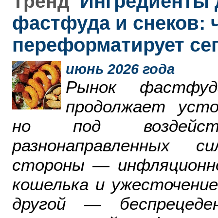
Ингредиенты 
Тренд
фастфуда и снеков: 
переформатирует се
июнь 2026 года
Рынок фастфу
продолжает усто
но под воздейст
разнонаправленных с
стороны — инфляционн
кошелька и ужесточение
другой — беспрецеде