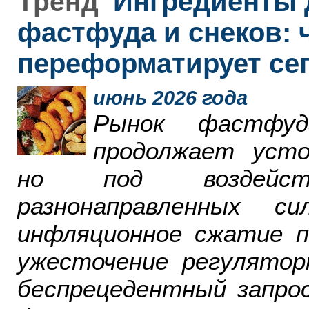
Ингредиенты 
Тренд
фастфуда и снеков: 
переформатирует се
июнь 2026 года
Рынок фастфу
продолжает усто
но под воздейст
разнонаправленных 
инфляционное сжатие п
ужесточение регулятор
беспрецедентный запро