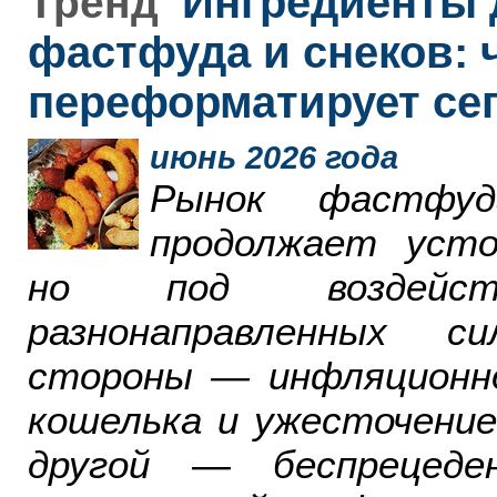
Ингредиенты 
Тренд
фастфуда и снеков: 
переформатирует се
июнь 2026 года
Рынок фастфу
продолжает усто
но под воздейст
разнонаправленных с
стороны — инфляционн
кошелька и ужесточение
другой — беспрецеде