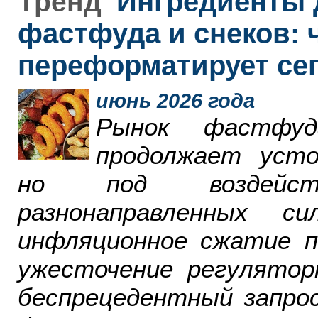
Ингредиенты 
Тренд
фастфуда и снеков: 
переформатирует се
июнь 2026 года
Рынок фастфу
продолжает усто
но под воздейст
разнонаправленных 
инфляционное сжатие п
ужесточение регулятор
беспрецедентный запро