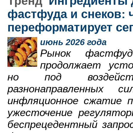
Ингредиенты 
Тренд
фастфуда и снеков: 
переформатирует се
июнь 2026 года
Рынок фастфу
продолжает усто
но под воздейст
разнонаправленных 
инфляционное сжатие п
ужесточение регулятор
беспрецедентный запро