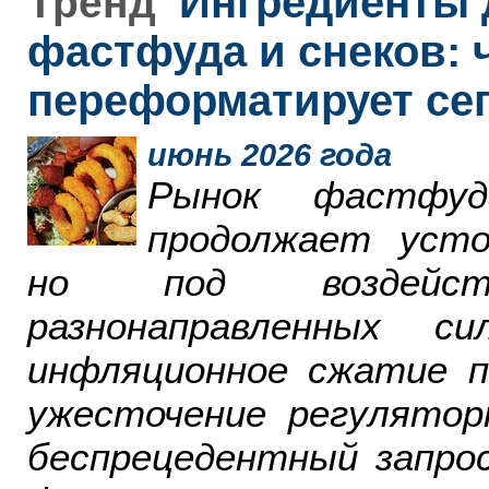
Ингредиенты 
Тренд
фастфуда и снеков: 
переформатирует се
июнь 2026 года
Рынок фастфу
продолжает усто
но под воздейст
разнонаправленных 
инфляционное сжатие п
ужесточение регулятор
беспрецедентный запро