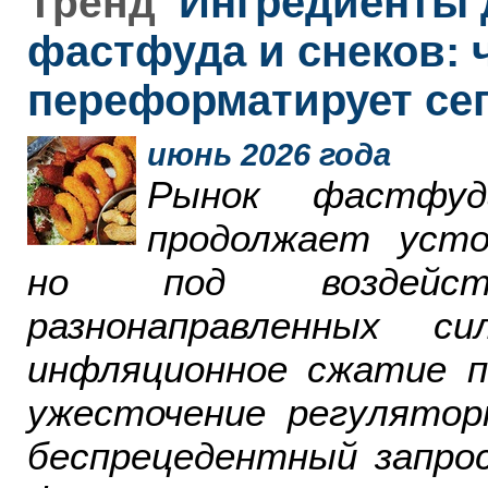
Ингредиенты 
Тренд
фастфуда и снеков: 
переформатирует се
июнь 2026 года
Рынок фастфу
продолжает усто
но под воздейст
разнонаправленных 
инфляционное сжатие п
ужесточение регулятор
беспрецедентный запро