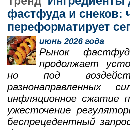
Ингредиенты 
Тренд
фастфуда и снеков: 
переформатирует се
июнь 2026 года
Рынок фастфу
продолжает усто
но под воздейст
разнонаправленных 
инфляционное сжатие п
ужесточение регулятор
беспрецедентный запро