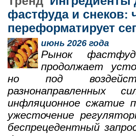
Ингредиенты 
Тренд
фастфуда и снеков: 
переформатирует се
июнь 2026 года
Рынок фастфу
продолжает усто
но под воздейст
разнонаправленных 
инфляционное сжатие п
ужесточение регулятор
беспрецедентный запро