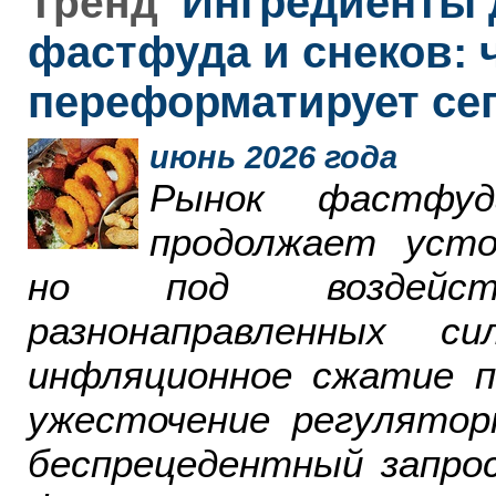
Ингредиенты 
Тренд
фастфуда и снеков: 
переформатирует се
июнь 2026 года
Рынок фастфу
продолжает усто
но под воздейст
разнонаправленных 
инфляционное сжатие п
ужесточение регулятор
беспрецедентный запро