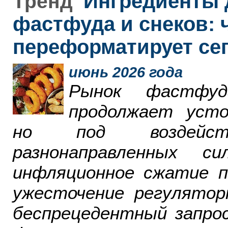
Ингредиенты 
Тренд
фастфуда и снеков: 
переформатирует се
июнь 2026 года
Рынок фастфу
продолжает усто
но под воздейст
разнонаправленных 
инфляционное сжатие п
ужесточение регулятор
беспрецедентный запро