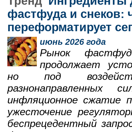
Ингредиенты 
Тренд
фастфуда и снеков: 
переформатирует се
июнь 2026 года
Рынок фастфу
продолжает усто
но под воздейст
разнонаправленных 
инфляционное сжатие п
ужесточение регулятор
беспрецедентный запро