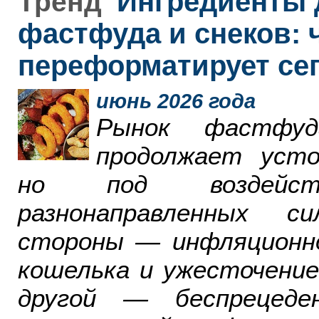
Ингредиенты 
Тренд
фастфуда и снеков: 
переформатирует се
июнь 2026 года
Рынок фастфу
продолжает усто
но под воздейст
разнонаправленных с
стороны — инфляционн
кошелька и ужесточение
другой — беспрецеде