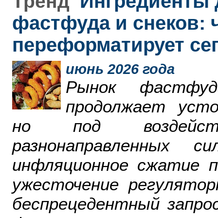
Ингредиенты 
Тренд
фастфуда и снеков: 
переформатирует се
июнь 2026 года
Рынок фастфу
продолжает усто
но под воздейст
разнонаправленных 
инфляционное сжатие п
ужесточение регулятор
беспрецедентный запро