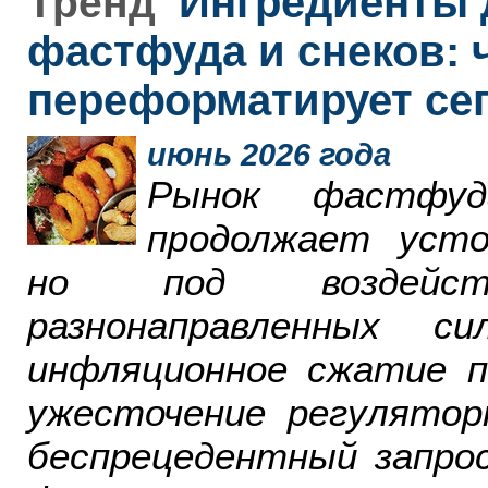
Ингредиенты 
Тренд
фастфуда и снеков: 
переформатирует се
июнь 2026 года
Рынок фастфу
продолжает усто
но под воздейст
разнонаправленных 
инфляционное сжатие п
ужесточение регулятор
беспрецедентный запро