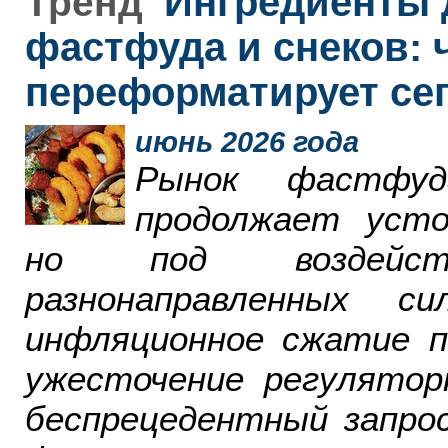
Ингредиенты 
Тренд
фастфуда и снеков: 
переформатирует се
июнь 2026 года
Рынок фастфу
продолжает усто
но под воздейст
разнонаправленных 
инфляционное сжатие п
ужесточение регулятор
беспрецедентный запро