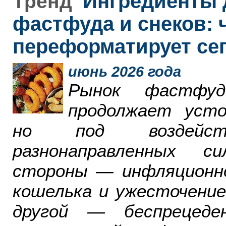
Ингредиенты 
Тренд
фастфуда и снеков: 
переформатирует се
июнь 2026 года
Рынок фастфу
продолжает усто
но под воздейст
разнонаправленных с
стороны — инфляционн
кошелька и ужесточение
другой — беспрецеде