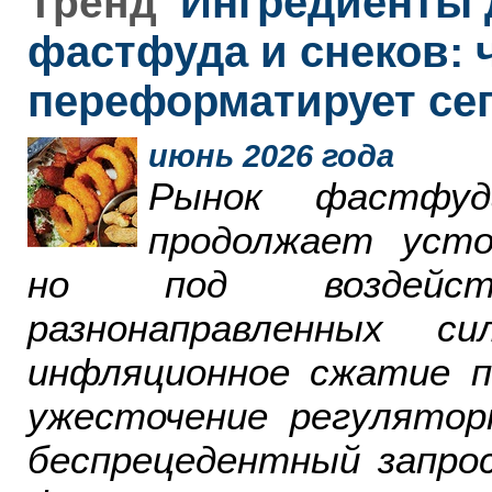
Ингредиенты 
Тренд
фастфуда и снеков: 
переформатирует се
июнь 2026 года
Рынок фастфу
продолжает усто
но под воздейст
разнонаправленных 
инфляционное сжатие п
ужесточение регулятор
беспрецедентный запро