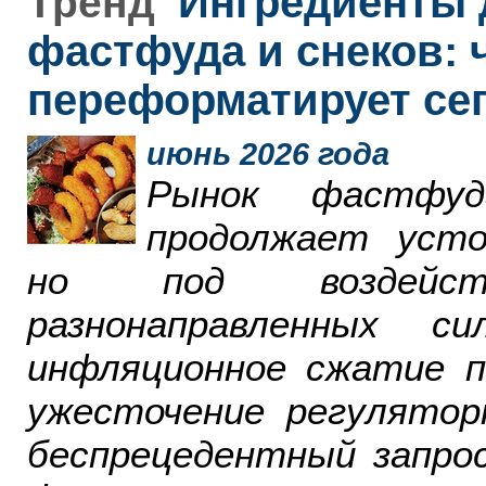
Ингредиенты 
Тренд
фастфуда и снеков: 
переформатирует се
июнь 2026 года
Рынок фастфу
продолжает усто
но под воздейст
разнонаправленных 
инфляционное сжатие п
ужесточение регулятор
беспрецедентный запро