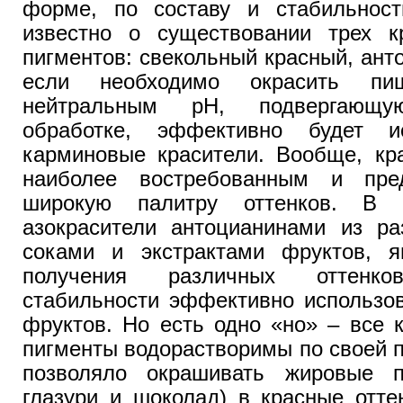
форме, по составу и стабильност
известно о существовании трех к
пигментов: свекольный красный, ант
если необходимо окрасить п
нейтральным рН, подвергающую
обработке, эффективно будет ис
карминовые красители. Вообще, кр
наиболее востребованным и пред
широкую палитру оттенков. В 
азокрасители антоцианинами из ра
соками и экстрактами фруктов, 
получения различных оттенк
стабильности эффективно использо
фруктов. Но есть одно «но» – все 
пигменты водорастворимы по своей п
позволяло окрашивать жировые п
глазури и шоколад) в красные отте