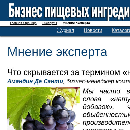
Главная страница
Эксперты
Мнение эксперта
Журнал
Новости
Каталог
Мнение эксперта
Что скрывается за термином 
Амандин Де Санти
, бизнес-менеджер комп
Мы часто в
слова «нат
добавок»,
обыденность
производите