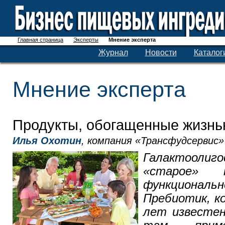
Главная страница
Эксперты
Мнение эксперта
Журнал
Новости
Каталог
Мнение эксперта
Продукты, обогащенные жизн
Илья Охотин
, компания «Трансфудсервис»
Галактоо
«старое»
функциона
Пребиотик, к
лет известен