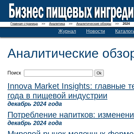
Главная страница
>>
Аналитика
>>
Аналитические обзоры
>>
2024
Журнал
Новости
Каталог
Аналитические обзо
Поиск
Innova Market Insights: главные 
года в пищевой индустрии
декабрь 2024 года
Потребление напитков: изменен
декабрь 2024 года
Мировой рынок молочных ферме